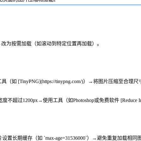
` 强制加载图片→改为按需加载（如滚动到特定位置再加载）。
（如 [TinyPNG](https://tinypng.com/)）→将图片压缩至
x→使用工具（如Photoshop或免费软件 [Reduce Images](htt
为图片设置长期缓存（如 `max-age=31536000`）→避免重复加载相