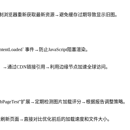
g`）→强制浏览器重新获取最新资源→避免缓存过期导致显示旧图。
tentLoaded` 事件→防止JavaScript阻塞渲染。
云）→通过CDN链接引用→利用边缘节点加速全球访问。
ts”或“WebPageTest”扩展→定期检测图片加载评分→根据报告调整策略。
修改图片后刷新页面→直接对比优化前后的加载速度和文件大小。