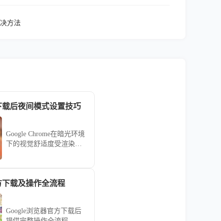
决方法
ome下载后夜间模式设置技巧
Google Chrome在暗光环境
下的视觉舒适度受渲染机
制影响。针对开启夜间模
式后页面依然刺眼的顽
疾，分享开启实验性全局
官方下载及操作全流程
暗黑渲染效果及配置特定
护眼插件的进阶心得，助
您迅速重构视觉交互逻
Google浏览器官方下载后
辑，有效降低蓝光伤害，
提供完整操作全流程，用