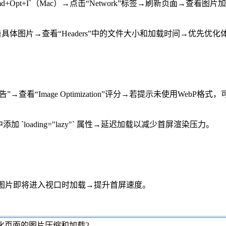
s）或 `Cmd+Opt+I`（Mac）→点击“Network”标签→刷新页面→查看
→点击具体图片→查看“Headers”中的文件大小和加载时间→优先优化
se报告”→查看“Image Optimization”评分→若提示未使用We
`loading="lazy"` 属性→延迟加载以减少首屏渲染压力。
浏览器仅在图片即将进入视口时加载→提升首屏速度。