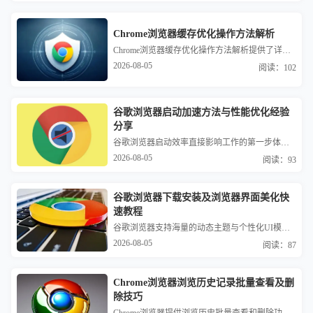
Chrome浏览器缓存优化操作方法解析
Chrome浏览器缓存优化操作方法解析提供了详细思路。用户通过合理清理与调整缓存，可提升浏览速度并节省磁盘空间。
2026-08-05
阅读：102
谷歌浏览器启动加速方法与性能优化经验
分享
谷歌浏览器启动效率直接影响工作的第一步体验。从清理冗余扩展常驻进程、优化磁盘读写权限到重置渲染缓存，提供全方位的系统级加速方案，助您解决软件开启延迟、卡死等顽疾，让每一次开启都能享受到秒级冷启动的畅快反馈感，拒绝无效等待。
2026-08-05
阅读：93
谷歌浏览器下载安装及浏览器界面美化快
速教程
谷歌浏览器支持海量的动态主题与个性化UI模组。本教程在详解下载安装步骤的基础上，重点教您如何更换官方背景主题、自定义新标签页布局以及优化侧边栏功能显示，通过简单的视觉微调，为您打造一个既符合审美又极具手感的个性化阵营。
2026-08-05
阅读：87
Chrome浏览器浏览历史记录批量查看及删
除技巧