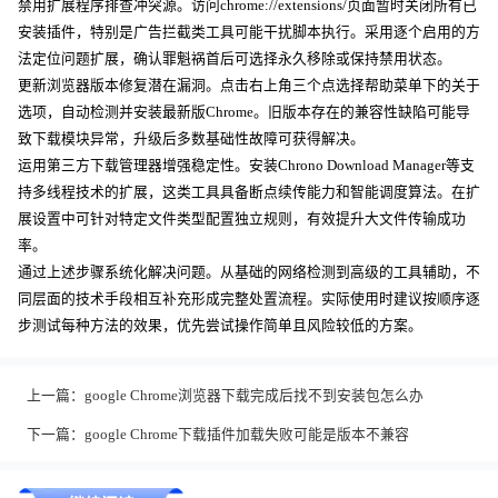
禁用扩展程序排查冲突源。访问chrome://extensions/页面暂时关闭所有已
安装插件，特别是广告拦截类工具可能干扰脚本执行。采用逐个启用的方
法定位问题扩展，确认罪魁祸首后可选择永久移除或保持禁用状态。
更新浏览器版本修复潜在漏洞。点击右上角三个点选择帮助菜单下的关于
选项，自动检测并安装最新版Chrome。旧版本存在的兼容性缺陷可能导
致下载模块异常，升级后多数基础性故障可获得解决。
运用第三方下载管理器增强稳定性。安装Chrono Download Manager等支
持多线程技术的扩展，这类工具具备断点续传能力和智能调度算法。在扩
展设置中可针对特定文件类型配置独立规则，有效提升大文件传输成功
率。
通过上述步骤系统化解决问题。从基础的网络检测到高级的工具辅助，不
同层面的技术手段相互补充形成完整处置流程。实际使用时建议按顺序逐
步测试每种方法的效果，优先尝试操作简单且风险较低的方案。
上一篇：
google Chrome浏览器下载完成后找不到安装包怎么办
下一篇：
google Chrome下载插件加载失败可能是版本不兼容