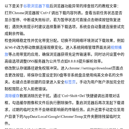
以下是关于
谷歌浏览器下载
后浏览器功能异常的排查技巧的教程文章：
打开Chrome浏览器按`Ctrl+J`调出下载内容列表。查看当前任务状态是否
显示暂停、中断或失败标识，若为暂停状态可直接点击继续按钮恢复进
程；遇到失败提示时建议选择重新下载选项，系统会自动重建连接尝试完
成剩余传输。
检查网络稳定性并优化带宽分配。切换不同网络环境测试下载效果，例如
从Wi-Fi改为移动数据连接观察变化。进入系统网络管理界面关闭
视频播
放
等占用带宽的应用，确保浏览器获得充足传输速率。同时访问设置中的
高级选项调整DNS服务器为公共节点如8.8.8.8提升解析效率。
修改默认存储路径避免权限冲突。进入chrome://settings/download页面点
击更改按钮，将保存位置设定到D盘等非系统盘且使用纯英文命名的文件
夹。右键点击新创建的目录进入安全
标签页
，手动为用户账户添加完全控
制权限防止写入拒绝错误。
清除缓存
数据消除历史干扰。通过`Ctrl+Shift+Del`快捷键调出清理对话
框，勾选缓存图像和文件后执行删除操作。重启浏览器后再次发起下载请
求，过期的临时文件不会继续影响新的传输任务。此外还需手动定位至用
户目录下的AppData\Local\Google\Chrome\Temp文件夹删除残留临时文
件。