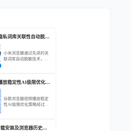
小米浏览器搜索隐私词库关联性自动脱敏技术分析
小米浏览器通过先进的关
联词库自动脱敏技术，严
密守护用户的搜索记录与
输入习惯。本文解析了其
底层的隐私处理逻辑，教
谷歌浏览器视频播放稳定性AI极限优化策略
您如何正确管理搜索痕
迹，在保障个性化搜索体
验的同时，最大程度屏蔽
谷歌浏览器视频播放稳定
个人信息外泄风险。
性AI极限优化策略经过实
操测试，可显著提高视频
播放流畅度和系统稳定
性，使用户在高分辨率和
Chrome浏览器下载安装及浏览器历史记录管理与优化方法
复杂网络环境下享受顺