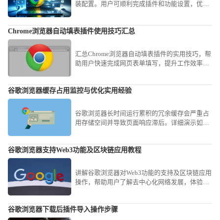
装配置。用户可顺利完成插件和功能设置，优化
移动端浏览体验，保证操作流畅稳定。
Chrome浏览器自动填表插件使用技巧汇总
汇总Chrome浏览器自动填表插件的实用技巧，帮
助用户快速完成网页表单填写，提升工作效率，
减少重复输入的烦恼。
谷歌浏览器缓存占用监控与优化实用经验
谷歌浏览器长时间运行累积的冗余缓存会严重占
用存储空间并导致页面响应滞后。详细演示如何
利用内置任务管理器监控实时占用、开启Flags参
数限制写入上限以及手动剥离冗余记录，旨在让
谷歌浏览器支持Web3功能及区块链应用教程
您的软件始终保持轻盈响应，即便在低配置机型
上也能获得流畅感。
讲解谷歌浏览器对Web3功能的支持及区块链应用
操作，帮助用户了解去中心化网络发展，体验新
兴区块链技术带来的便捷与创新。
谷歌浏览器下载后插件导入操作步骤