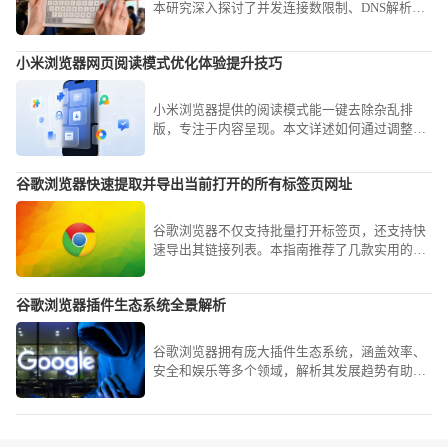
本研究深入探讨了并发连接数限制、DNS解析延
迟及磁盘写入瓶颈等底层因素。分享了开启并行
下载功能及配置高性能镜像地址的实操方案，教
小米浏览器网页阅读模式优化体验提升技巧
您如何通过简单的参数微调，大幅缩短大型软件
与素材的获取时间，畅享满速下载快感。
小米浏览器提供的阅读模式能一键去除杂乱排
版，专注于内容呈现。本文详述如何通过调整背
景、字体与对比度，打造极致沉浸、符合阅读习
惯的个性化阅读空间。
谷歌浏览器快速提取并导出当前打开的所有标签页网址
谷歌浏览器不仅支持批量打开标签页，还支持快
速导出其链接列表。本指南推荐了几款实用的扩
展与代码脚本，帮您在谷歌浏览器中一键整理并
导出所有活跃网址，实现工作会话的快速存档。
谷歌浏览器插件生态系统全景解析
谷歌浏览器拥有庞大插件生态系统，涵盖效率、
安全和娱乐等多个领域，解析其发展趋势有助于
用户了解最新功能并提升浏览体验。