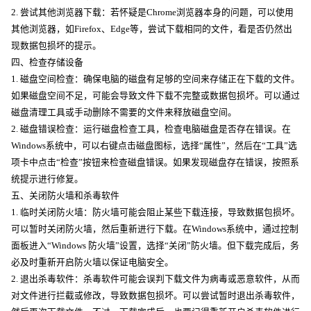
2. 尝试其他浏览器下载：若怀疑是Chrome浏览器本身的问题，可以使用
其他浏览器，如Firefox、Edge等，尝试下载相同的文件，看是否仍然出
现数据包损坏的提示。
四、检查存储设备
1. 磁盘空间检查：确保电脑的磁盘有足够的空间来存储正在下载的文件。
如果磁盘空间不足，可能会导致文件下载不完整或数据包损坏。可以通过
磁盘清理工具或手动删除不需要的文件来释放磁盘空间。
2. 磁盘错误检查：运行磁盘检查工具，检查电脑磁盘是否存在错误。在
Windows系统中，可以右键点击磁盘图标，选择“属性”，然后在“工具”选
项卡中点击“检查”按钮来检查磁盘错误。如果发现磁盘存在错误，按照系
统提示进行修复。
五、关闭防火墙和杀毒软件
1. 临时关闭防火墙：防火墙可能会阻止某些下载连接，导致数据包损坏。
可以暂时关闭防火墙，然后重新进行下载。在Windows系统中，通过控制
面板进入“Windows 防火墙”设置，选择“关闭”防火墙。但下载完成后，务
必及时重新开启防火墙以保证电脑安全。
2. 退出杀毒软件：杀毒软件可能会误判下载文件为病毒或恶意软件，从而
对文件进行拦截或修改，导致数据包损坏。可以尝试暂时退出杀毒软件，