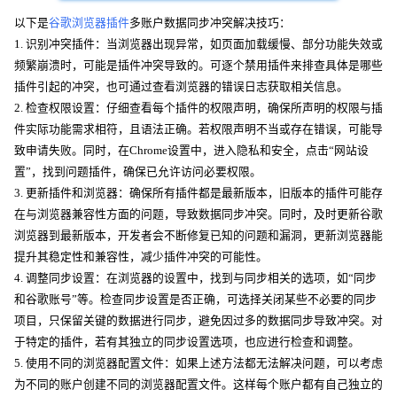
以下是
谷歌浏览器插件
多账户数据同步冲突解决技巧：
1. 识别冲突插件：当浏览器出现异常，如页面加载缓慢、部分功能失效或
频繁崩溃时，可能是插件冲突导致的。可逐个禁用插件来排查具体是哪些
插件引起的冲突，也可通过查看浏览器的错误日志获取相关信息。
2. 检查权限设置：仔细查看每个插件的权限声明，确保所声明的权限与插
件实际功能需求相符，且语法正确。若权限声明不当或存在错误，可能导
致申请失败。同时，在Chrome设置中，进入隐私和安全，点击“网站设
置”，找到问题插件，确保已允许访问必要权限。
3. 更新插件和浏览器：确保所有插件都是最新版本，旧版本的插件可能存
在与浏览器兼容性方面的问题，导致数据同步冲突。同时，及时更新谷歌
浏览器到最新版本，开发者会不断修复已知的问题和漏洞，更新浏览器能
提升其稳定性和兼容性，减少插件冲突的可能性。
4. 调整同步设置：在浏览器的设置中，找到与同步相关的选项，如“同步
和谷歌账号”等。检查同步设置是否正确，可选择关闭某些不必要的同步
项目，只保留关键的数据进行同步，避免因过多的数据同步导致冲突。对
于特定的插件，若有其独立的同步设置选项，也应进行检查和调整。
5. 使用不同的浏览器配置文件：如果上述方法都无法解决问题，可以考虑
为不同的账户创建不同的浏览器配置文件。这样每个账户都有自己独立的