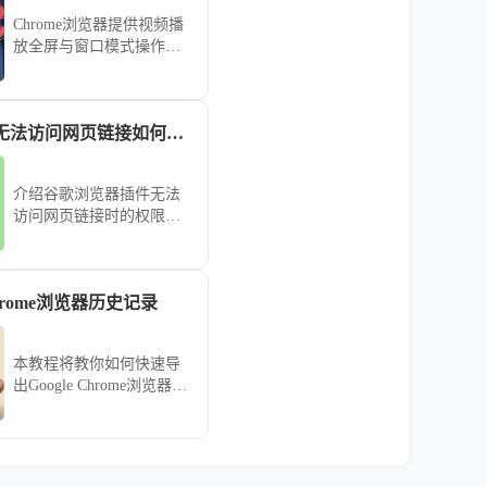
Chrome浏览器提供视频播
放全屏与窗口模式操作技
巧，帮助用户根据需求灵
活切换观看模式，提高视
频体验和操作便捷性。
谷歌浏览器插件无法访问网页链接如何检查权限
介绍谷歌浏览器插件无法
访问网页链接时的权限检
查方法，确保插件正常获
取数据。
rome浏览器历史记录
本教程将教你如何快速导
出Google Chrome浏览器的
历史记录，方便备份或在
其他设备上查看浏览记
录。