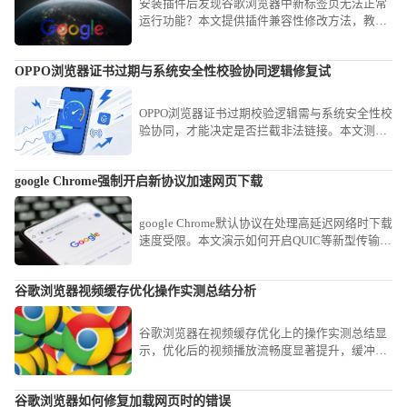
安装插件后发现谷歌浏览器中新标签页无法正常
运行功能？本文提供插件兼容性修改方法，教你
如何调整谷歌浏览器插件配置，解决插件与新标
签页不兼容问题。
OPPO浏览器证书过期与系统安全性校验协同逻辑修复试
OPPO浏览器证书过期校验逻辑需与系统安全性校
验协同，才能决定是否拦截非法链接。本文测试
并梳理了处理证书过期告警的修复路径，指导用
户在确保网站来源可靠的前提下，通过系统证书
google Chrome强制开启新协议加速网页下载
豁免协同逻辑进行合规连接。
google Chrome默认协议在处理高延迟网络时下载
速度受限。本文演示如何开启QUIC等新型传输协
议，通过实验性配置强制优化网络链路，助您在
复杂网络环境下显著提升网页加载与文件下载速
谷歌浏览器视频缓存优化操作实测总结分析
率。
谷歌浏览器在视频缓存优化上的操作实测总结显
示，优化后的视频播放流畅度显著提升，缓冲时
间缩短，用户在观看体验上有了明显改善。
谷歌浏览器如何修复加载网页时的错误