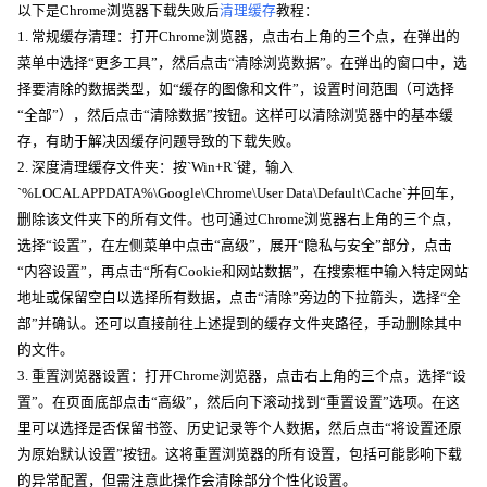
以下是Chrome浏览器下载失败后
清理缓存
教程：
1. 常规缓存清理：打开Chrome浏览器，点击右上角的三个点，在弹出的
菜单中选择“更多工具”，然后点击“清除浏览数据”。在弹出的窗口中，选
择要清除的数据类型，如“缓存的图像和文件”，设置时间范围（可选择
“全部”），然后点击“清除数据”按钮。这样可以清除浏览器中的基本缓
存，有助于解决因缓存问题导致的下载失败。
2. 深度清理缓存文件夹：按`Win+R`键，输入
`%LOCALAPPDATA%\Google\Chrome\User Data\Default\Cache`并回车，
删除该文件夹下的所有文件。也可通过Chrome浏览器右上角的三个点，
选择“设置”，在左侧菜单中点击“高级”，展开“隐私与安全”部分，点击
“内容设置”，再点击“所有Cookie和网站数据”，在搜索框中输入特定网站
地址或保留空白以选择所有数据，点击“清除”旁边的下拉箭头，选择“全
部”并确认。还可以直接前往上述提到的缓存文件夹路径，手动删除其中
的文件。
3. 重置浏览器设置：打开Chrome浏览器，点击右上角的三个点，选择“设
置”。在页面底部点击“高级”，然后向下滚动找到“重置设置”选项。在这
里可以选择是否保留书签、历史记录等个人数据，然后点击“将设置还原
为原始默认设置”按钮。这将重置浏览器的所有设置，包括可能影响下载
的异常配置，但需注意此操作会清除部分个性化设置。