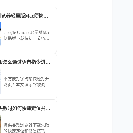
Google Chrome浏览器轻量版Mac便携版快速下载安装方法
Google Chrome轻量版Mac
便携版下载快捷。节省系
统资源，提升网页加载速
度和操作流畅度，让Mac
用户获得高效稳定的浏览
谷歌浏览器手机版怎么通过语音指令进行网页跳转
体验。
不方便打字时想快速打开
网页？本文演示谷歌浏览
器（Google Chrome）手机
版怎么通过语音指令进行
网页跳转，通过AI识别指
谷歌浏览器下载失败时如何快速定位并修复问题
令实现自动化网页访问。
提供谷歌浏览器下载失败
的快速定位和修复技巧，