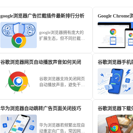
google浏览器广告拦截插件最新排行分析
google浏览器拥有庞大的
扩展生态，但不同拦截插
件的过滤效率与资源占用
差异巨大。针对视频弹
窗、网页横幅及追踪脚本
谷歌浏览器网页自动播放声音如何关闭
进行全方位测评，为您筛
选出拦截率高且内存占用
极低的优质扩展，在彻底
谷歌浏览器支持关闭网页
净化页面的同时保留核心
自动播放声音，避免干
功能，提升网页解析速
扰。本文介绍关闭方法和
度。
相关设置，提升浏览环境
舒适度。
华为浏览器自动跳转广告页面关闭技巧
华为浏览器若频繁出现自
动重定向广告，常因网页