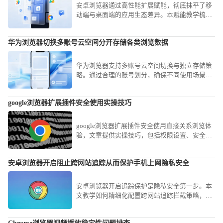
安卓浏览器通过高性能扩展赋能，彻底抹平了移
动端与桌面端的应用生态差异。本赋能教学梳理
底层插件环境调用基准，助您瞬时获取专业办公
工具，大幅强化移动端的生产力水平。
华为浏览器切换多账号云空间分开存储各类浏览数据
华为浏览器支持多账号云空间切换与独立存储策
略。通过合理的账号划分，确保不同使用场景下
的浏览记录、书签与配置互不干扰，满足你高效
管理个人与工作数据的信息分类需求。
google浏览器扩展插件安全使用实操技巧
google浏览器扩展插件安全使用直接关系浏览体
验，文章提供实操技巧，包括权限设置、安全评
估及管理经验，帮助用户安全高效使用插件。
安卓浏览器开启阻止跨网站追踪从而保护手机上网隐私安全
安卓浏览器开启追踪保护是隐私安全第一步。本
文教学如何精细化配置跨网站追踪拦截策略，防
范各类网页脚本对您的上网行踪进行不必要的记
录与追踪。