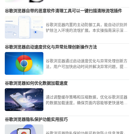
闻的技术趋势，探讨新协议在优化网页资源拉取
速度、降低传输延迟方面的革命性影响。
谷歌浏览器自带的恶意软件清理工具可以一键扫描清除流氓插件
谷歌浏览器内置的主动防御工具，能自动识别并
铲除注入环境的流氓扩展。本实操指南演示深度
扫描策略，助您即刻重构纯净协同工具链，全面
加固数字化办公运行防线。
谷歌浏览器启动速度优化与异常处理创新操作方法
谷歌浏览器通过启动速度优化与异常处理创新方
法，用户可加快启动时间并解决异常问题，提升
浏览体验和性能。
谷歌浏览器如何优化数据加载速度
通过调整缓存策略和压缩数据，优化谷歌浏览器
的数据加载速度，确保页面内容能够更快速地加
载，提高浏览效率。
谷歌浏览器隐私保护功能实用技巧
谷歌浏览器隐私保护功能可有效防止信息泄露。