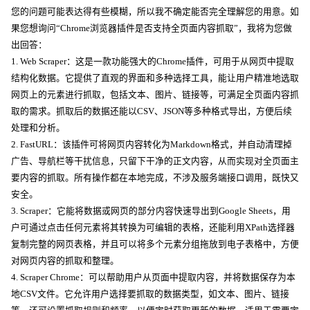
您的问题可能表达得有些模糊，所以我不确定能否完全理解您的用意。如
果您想询问“Chrome浏览器插件是否支持全页面内容抓取”，我将为您做
出回答：
1. Web Scraper：这是一款功能强大的Chrome插件，可用于从网页中提取
结构化数据。它提供了直观的界面和多种选择工具，能让用户精准地选取
网页上的元素进行抓取，包括文本、图片、链接等，可满足全页面内容抓
取的需求。抓取后的数据还能以CSV、JSON等多种格式导出，方便后续
处理和分析。
2. FastURL：该插件可将网页内容转化为Markdown格式，并自动清理掉
广告、导航栏等干扰信息，只留下干净的正文内容，从而实现对全页面主
要内容的抓取。所有操作都在本地完成，不涉及服务端接口调用，既快又
安全。
3. Scraper：它能将数据或网页的部分内容快速导出到Google Sheets，用
户可通过点击任何元素将其转换为可编辑的表格，还能利用XPath选择器
复制完整的网页表格，并且可以将多个元素分组拖放到电子表格中，方便
对网页内容的抓取和整理。
4. Scraper Chrome：可以帮助用户从页面中提取内容，并将数据保存为本
地CSV文件。它允许用户选择要抓取的数据类型，如文本、图片、链接