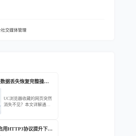
适合社交媒体管理
UC浏览器收藏夹数据丢失恢复完整操作步骤
UC浏览器收藏的网页突然
消失不见？本文详解通过
云端备份恢复收藏夹数据
的方法，分享检查缓存与
账户登录的实操步骤，帮
谷歌浏览器强制启用HTTP3协议提升下一代网络访问速度解析
您寻回重要资料。