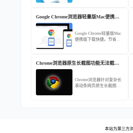
多款实用插件，方便用户
维护浏览器性能。
Google Chrome浏览器轻量版Mac便携版快速下载安装方法
Google Chrome轻量版Mac
便携版下载快捷。节省系
统资源，提升网页加载速
度和操作流畅度，让Mac
用户获得高效稳定的浏览
Chrome浏览器原生长截图功能无法截取完整滚动条怎么办
体验。
Chrome浏览器针对复杂长
滚动条网页原生长截图失
效的闭环采集实操。整合
开发者工具渲染链路与滚
动视口捕获策略，稳健闭
环完成对全量长内容的无
损视觉资产采集。
本站为第三方浏