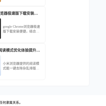
利完成，提高浏览器稳定
性。
google Chrome浏览器极速版下载安装提示
google Chrome浏览器极速
版下载安装便捷，结合操
作方法解析与提示，用户
能快速完成安装并体验更
流畅的浏览速度。
小米浏览器网页阅读模式优化体验提升技巧
小米浏览器提供的阅读模
式能一键去除杂乱排版，
专注于内容呈现。本文详
述如何通过调整背景、字
体与对比度，打造极致沉
浸、符合阅读习惯的个性
化阅读空间。
无任何隶属关系。