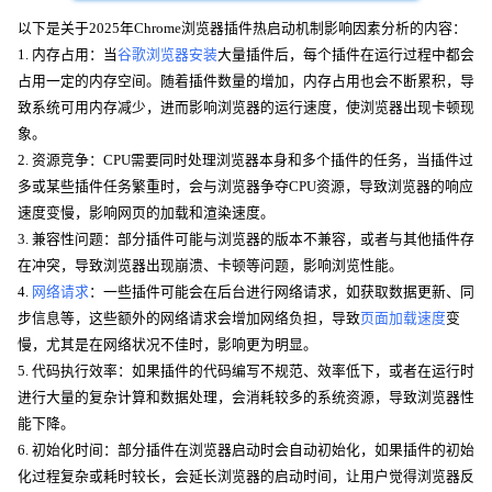
以下是关于2025年Chrome浏览器插件热启动机制影响因素分析的内容：
1. 内存占用：当
谷歌浏览器安装
大量插件后，每个插件在运行过程中都会
占用一定的内存空间。随着插件数量的增加，内存占用也会不断累积，导
致系统可用内存减少，进而影响浏览器的运行速度，使浏览器出现卡顿现
象。
2. 资源竞争：CPU需要同时处理浏览器本身和多个插件的任务，当插件过
多或某些插件任务繁重时，会与浏览器争夺CPU资源，导致浏览器的响应
速度变慢，影响网页的加载和渲染速度。
3. 兼容性问题：部分插件可能与浏览器的版本不兼容，或者与其他插件存
在冲突，导致浏览器出现崩溃、卡顿等问题，影响浏览性能。
4.
网络请求
：一些插件可能会在后台进行网络请求，如获取数据更新、同
步信息等，这些额外的网络请求会增加网络负担，导致
页面加载速度
变
慢，尤其是在网络状况不佳时，影响更为明显。
5. 代码执行效率：如果插件的代码编写不规范、效率低下，或者在运行时
进行大量的复杂计算和数据处理，会消耗较多的系统资源，导致浏览器性
能下降。
6. 初始化时间：部分插件在浏览器启动时会自动初始化，如果插件的初始
化过程复杂或耗时较长，会延长浏览器的启动时间，让用户觉得浏览器反