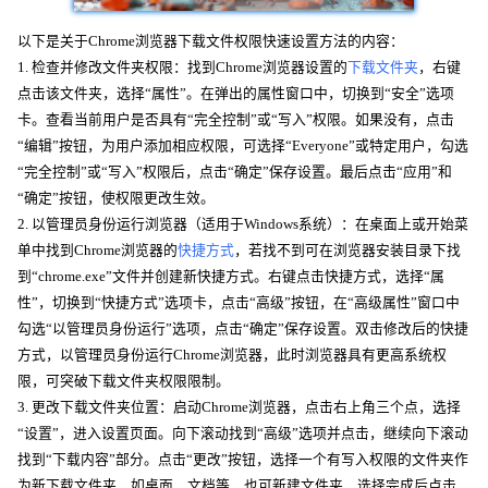
以下是关于Chrome浏览器下载文件权限快速设置方法的内容：
1. 检查并修改文件夹权限：找到Chrome浏览器设置的
下载文件夹
，右键
点击该文件夹，选择“属性”。在弹出的属性窗口中，切换到“安全”选项
卡。查看当前用户是否具有“完全控制”或“写入”权限。如果没有，点击
“编辑”按钮，为用户添加相应权限，可选择“Everyone”或特定用户，勾选
“完全控制”或“写入”权限后，点击“确定”保存设置。最后点击“应用”和
“确定”按钮，使权限更改生效。
2. 以管理员身份运行浏览器（适用于Windows系统）：在桌面上或开始菜
单中找到Chrome浏览器的
快捷方式
，若找不到可在浏览器安装目录下找
到“chrome.exe”文件并创建新快捷方式。右键点击快捷方式，选择“属
性”，切换到“快捷方式”选项卡，点击“高级”按钮，在“高级属性”窗口中
勾选“以管理员身份运行”选项，点击“确定”保存设置。双击修改后的快捷
方式，以管理员身份运行Chrome浏览器，此时浏览器具有更高系统权
限，可突破下载文件夹权限限制。
3. 更改下载文件夹位置：启动Chrome浏览器，点击右上角三个点，选择
“设置”，进入设置页面。向下滚动找到“高级”选项并点击，继续向下滚动
找到“下载内容”部分。点击“更改”按钮，选择一个有写入权限的文件夹作
为新下载文件夹，如桌面、文档等，也可新建文件夹，选择完成后点击