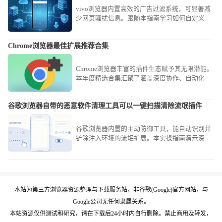
vivo浏览器内置高效的广告过滤系统，可显著减
少网页骚扰信息。跟随本指南学习如何自定义拦
截规则与等级，有效阻挡各类弹窗广告，为您打
造清爽、专注的网页浏览环境。
Chrome浏览器最佳扩展推荐合集
Chrome浏览器丰富的插件生态赋予其无限潜能。
本年度精选合集汇聚了涵盖深度协作、自动化流
与知识归档的高口碑扩展工具，助您快速搭建强
悍且稳定的生产力工具中心。
谷歌浏览器自带的恶意软件清理工具可以一键扫描清除流氓插件
谷歌浏览器内置的主动防御工具，能自动识别并
铲除注入环境的流氓扩展。本实操指南演示深度
扫描策略，助您即刻重构纯净协同工具链，全面
加固数字化办公运行防线。
本站为第三方浏览器资源整理与下载服务站，非谷歌(Google)官方网站，与
Google公司无任何隶属关系。
本站资源仅供测试和研究，请在下载后24小时内自行删除。禁止商用及转发，