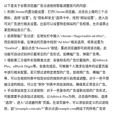
以下是关于谷歌浏览器广告过滤规则智能调整技巧的内容：
1. 利用Chrome内置功能设置：打开Chrome浏览器，点击右上角的三个点
图标，选择“设置”。在“隐私和安全”选项卡中，找到“网站设置”，进入后
可对广告进行相关设置。比如可以设置特定网站的广告权限，允许或禁止
某些网站显示广告。
2. 启用智能广告过滤：在地址栏中输入“chrome://flags/enable-ad-filter”，
然后按回车键。在弹出的页面中找到“Ad filter”相关选项，将其设置为
“Enabled”，最后点击“Relaunch”按钮，重启浏览器即可启用该功能。此
功能可自动识别并拦截常见的广告形式，如横幅广告、弹窗广告等。
3. 借助第三方插件实现精准过滤：安装知名的广告拦截插件，如Adblock
Plus、uBlock Origin等。安装完成后，可根据个人需求在插件的设置页面
中进行相关配置。若只想过滤特定类型的广告，如视频广告、横幅广告
等，可以在规则列表中找到对应的规则并进行启用或调整。对于一些不想
被过滤的网站，可以在“例外”列表中添加该网站，确保其正常显示广告。
4. 手动添加自定义过滤规则：对于一些复杂的广告或新出现的广告形式，
可能需要手动添加过滤规则。以Adblock Plus为例，点击插件图标，选择
“选项”，进入“过滤器列表”页面。在该页面中，可以添加自定义的过滤规
则，如“||example.com/ads/*”表示过滤example.com网站下的所有广告资