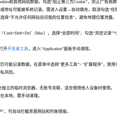
ookies和其他网站数据，勾选“阻止第三方Cookie”，防止广告商
码或地址可能被系统记录。需进入设置→自动填充，取消勾选“在
，选择“不允许任何网站访问我的位置信息”，避免地理位置泄露。
dows）/`Cmd+Shift+Del`（Mac），选择“全部时间”，勾选“浏览
`打开
开发者工具
，进入“Application”面板手动清除。
仍可能记录数据。在菜单中选择“更多工具”> “扩展程序”，禁用非
隐私风险。
，启动完全独立的临时浏览器，无账号关联，适合借用他人设备时使用。
留在本地，需手动清理。
保护”，可自动拦截恶意网站和钓鱼链接。