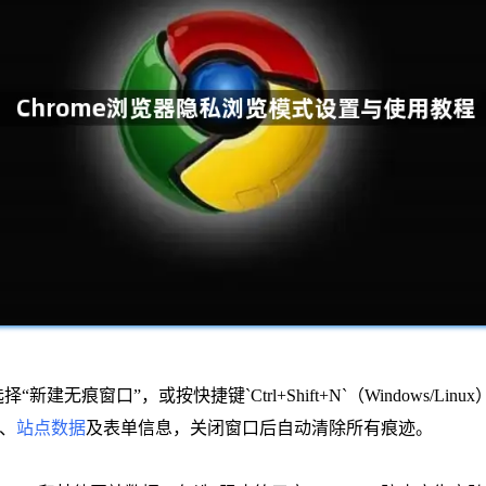
无痕窗口”，或按快捷键`Ctrl+Shift+N`（Windows/Linux）
e、
站点数据
及表单信息，关闭窗口后自动清除所有痕迹。