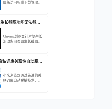
层级访问权重下载管理模
型实施指南。将高频业务
链接自动上浮至层级架构
顶端，显著缩短信息获取
Chrome浏览器原生长截图功能无法截取完整滚动条怎么办
路径，实现知识资产的结
构化管理。
Chrome浏览器针对复杂长
滚动条网页原生长截图失
效的闭环采集实操。整合
开发者工具渲染链路与滚
动视口捕获策略，稳健闭
小米浏览器搜索隐私词库关联性自动脱敏技术分析
环完成对全量长内容的无
损视觉资产采集。
小米浏览器通过先进的关
联词库自动脱敏技术，严
密守护用户的搜索记录与
输入习惯。本文解析了其
底层的隐私处理逻辑，教
您如何正确管理搜索痕
迹，在保障个性化搜索体
验的同时，最大程度屏蔽