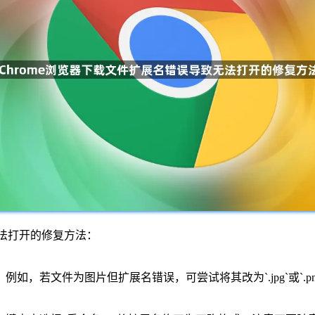
无法打开的修复方法：
，若文件为图片但扩展名错误，可尝试将其改为`.jpg`或`.png`；