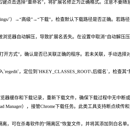
右键点击选择“重命名”，将扩展名修正为正确格式。注意不要随
e://settings/`）→“高级”→“下载”，检查默认下载路径是否
`）可能被浏览器自动解压，导致扩展名丢失。在设置中取消“自动解
→“打开方式”，确认是否已关联正确的程序。若未关联，手动选择
键输入`regedit`，定位到`HKEY_CLASSES_ROOT\.后缀
Del`清除浏览器缓存和下载记录，重新下载文件，确保下载过程中无中
ownload Manager），接管Chrome下载任务。此类工具支
或隔离，可在杀毒软件的“隔离区”恢复文件，并将其添加到白名单