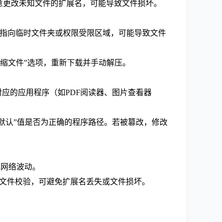
意更改未知文件的扩展名，可能导致文件损坏。
正确。若路径指向临时文件夹或权限受限区域，可能导致文件
压压缩文件”选项，重新下载并手动解压。
对应的应用程序（如PDF阅读器、图片查看器
名`，检查其“默认”值是否为正确的程序路径。若被篡改，修改
断或网络波动。
持断点续传和文件校验，可避免扩展名丢失或文件损坏。
。