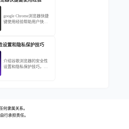
google Chrome浏览器快捷
键使用经验帮助用户快速
掌握常用操作，提高操作
效率和浏览便捷性。本文
提供实用方法，优化日常
性设置和隐私保护技巧
操作流程。
介绍谷歌浏览器的安全性
设置和隐私保护技巧，帮
助用户通过优化浏览器设
置，提升上网时的安全性
和隐私保护，确保信息不
被泄露，增强网上隐私安
全。
无任何隶属关系。
，自行承担责任。