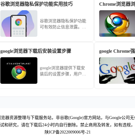
谷歌浏览器隐私保护功能实用技巧
占用、开启Flags参数限制
写入上限以及手动剥离冗
余记录，旨在让您的软件
谷歌浏览器隐私保护功能
始终保持轻盈响应，即便
可有效防止信息泄露。实
在低配置机型上也能获得
用技巧介绍隐私设置及浏
流畅感。
览安全管理方法，让上网
更安心。
google浏览器下载后安装设置步骤
google浏览器提供下载安
装后的设置步骤，用户可
快速完成浏览器配置，实
现功能优化和顺畅使用。
览器资源整理与下载服务站，非谷歌(Google)官方网站，与Google公司
试和研究，请在下载后24小时内自行删除。禁止商用及转发，如有违规
陕ICP备2022009006号-21