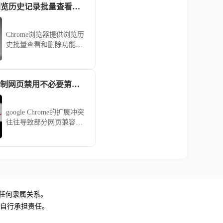
Chrome浏览器浏览历史记录批量查看及删除技巧
Chrome浏览器提供浏览历
史批量查看和删除功能，
文章详细讲解操作步骤和
实用技巧，帮助用户高效
管理历史记录，保护隐
google Chrome强制网页禁用不必要第三方插件以提高兼容性
私，同时释放存储空间，
优化浏览器使用体验。
google Chrome的扩展冲突
往往导致部分网页兼容性
崩溃。本文指导您如何创
建“干净浏览模式”，通过
一键禁用非核心扩展，为
特定复杂办公网站营造最
纯净的渲染环境，消除兼
容性故障。
无任何隶属关系。
，自行承担责任。