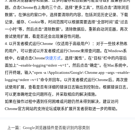
3. 清除浏览器缓存和数据：过多的缓存和旧数据可能会导致扩展兼容性问
题。点击Chrome右上角的三个点，选择“更多工具”，然后点击“清除浏览
数据”。在弹出的窗口中，选择要清除的内容，包括浏览历史记录、下载
记录、缓存、Cookie等，时间范围可以根据需要选择“全部时间”或“过去
一小时”等，然后点击“清除数据”。清除数据后，重新启动浏览器，再次
尝试使用扩展，看是否还会出现兼容性问题。
4. 以开发者模式运行Chrome（仅适用于高级用户）：对于一些技术熟练
的用户，可以尝试以开发者模式运行Chrome来排查问题。在Windows系
统中，右键点击Chrome
快捷方式
，选择“属性”，在“目标”栏中的内容后
面加上“--enable-logging=stderr --v=1”，然后点击“确定”。在Mac系统中，
打开终端，输入“open -a /Applications/Google\ Chrome.app --args --enable-
logging=stderr --v=1”命令并回车。以开发者模式运行Chrome后，再次尝
试使用扩展，查看是否有详细的错误日志输出到控制台。根据错误日志，
可以更准确地定位问题所在，并采取相应的解决措施。
如果在操作过程中遇到任何困难或问题仍然未得到解决，建议访问
Chrome官方网站的支持论坛或联系扩展开发者获取进一步的帮助。
上一篇：
Google浏览器插件是否能识别内容类别