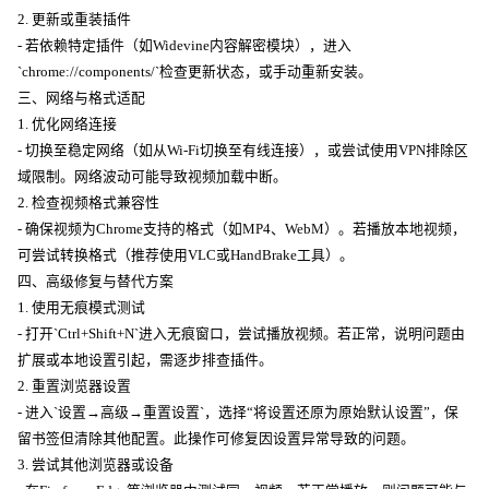
2. 更新或重装插件
- 若依赖特定插件（如Widevine内容解密模块），进入
`chrome://components/`检查更新状态，或手动重新安装。
三、网络与格式适配
1. 优化网络连接
- 切换至稳定网络（如从Wi-Fi切换至有线连接），或尝试使用VPN排除区
域限制。网络波动可能导致视频加载中断。
2. 检查视频格式兼容性
- 确保视频为Chrome支持的格式（如MP4、WebM）。若播放本地视频，
可尝试转换格式（推荐使用VLC或HandBrake工具）。
四、高级修复与替代方案
1. 使用无痕模式测试
- 打开`Ctrl+Shift+N`进入无痕窗口，尝试播放视频。若正常，说明问题由
扩展或本地设置引起，需逐步排查插件。
2. 重置浏览器设置
- 进入`设置→高级→重置设置`，选择“将设置还原为原始默认设置”，保
留书签但清除其他配置。此操作可修复因设置异常导致的问题。
3. 尝试其他浏览器或设备