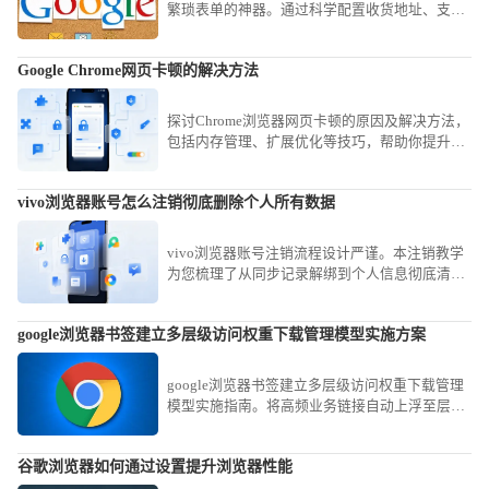
繁琐表单的神器。通过科学配置收货地址、支付
信息及登录凭证的安全存储策略，可以实现跨平
台的一键秒速录入，有效减少重复性的手动打字
Google Chrome网页卡顿的解决方法
工作，为您在繁忙的商务处理中节省宝贵时间。
探讨Chrome浏览器网页卡顿的原因及解决方法，
包括内存管理、扩展优化等技巧，帮助你提升浏
览流畅度和体验感。
vivo浏览器账号怎么注销彻底删除个人所有数据
vivo浏览器账号注销流程设计严谨。本注销教学
为您梳理了从同步记录解绑到个人信息彻底清空
的路径，保障您在终止使用后个人数据的绝对安
全性。
google浏览器书签建立多层级访问权重下载管理模型实施方案
google浏览器书签建立多层级访问权重下载管理
模型实施指南。将高频业务链接自动上浮至层级
架构顶端，显著缩短信息获取路径，实现知识资
产的结构化管理。
谷歌浏览器如何通过设置提升浏览器性能