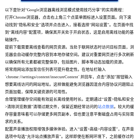
以下是针对“Google浏览器离线浏览模式使用技巧分享”的实用教程：
打开Chrome浏览器，点击右上角三个点菜单图标进入设置页面。向下滚
动找到“隐私和安全”选项并点击进入，接着选择“网站设置”。在页面中找
到“离线内容”配置项，确保其开关处于开启状态，这是启用离线功能的基
础操作。
提前下载需要离线查看的网页资源。当处于联网状态时访问目标页面，浏
览器会自动缓存完整内容到本地存储空间。建议对重要网页进行多次刷新
以确保所有元素都被完整保存，包括图片、脚本等动态加载的资源。
将常用网站添加至信任列表可提升稳定性。在地址栏输入
`chrome://settings/content/insecureContent` 并回车，点击“添加”按钮输入
想要离线访问的网站地址。这样做能避免浏览器因混合内容协议问题阻止
页面加载，保障关键资源的可用性。
合理管理缓存空间能有效延长离线使用时长。定期通过“设置>隐私和安全
>清除浏览数据”清理过期文件，保留近期经常访问的
站点数据
。较大的缓
存容量意味着可以存储更多网页副本，但也要注意平衡磁盘占用与实际需
求的关系。
配置声音播放权限增强多媒体体验。进入“设置>高级>内容设置”，在声音
选项中勾选“允许站点播放声音”。这样即使在断网环境下，之前缓存过的