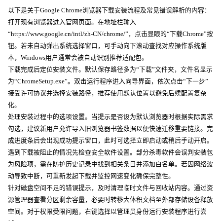
以下是关于Google Chrome浏览器下载安装流程及常见错误解析的内容：
打开现有浏览器进入官网页面。在地址栏输入
“https://www.google.cn/intl/zh-CN/chrome/”，点击显眼的“下载Chrome”按
钮。若未自动弹出系统选择窗口，可手动向下滚动查找对应操作系统版
本，Windows用户通常会被自动识别推荐适配包。
下载完成后定位安装文件。默认保存路径多为“下载”文件夹，文件名显示
为“ChromeSetup.exe”。双击运行程序进入向导界面，依次点击“下一步”
接受许可协议并选择安装路径，推荐使用默认位置以避免后续配置复杂
化。
处理安装过程中的选项设置。当提示是否设为默认浏览器时根据实际需求
勾选，建议新用户允许导入旧浏览器书签数据以便快速迁移重要链接。完
成进度条后会出现成功提示窗口，此时可选择立即启动或稍后手动开启。
遇到下载被阻止的情况先检查安全软件设置。部分杀毒软件会误判安装包
为风险项，需在防护历史记录中找到相关条目并添加白名单。若因网络波
动导致中断，可重新发起下载并监控网速变化确保完整性。
针对磁盘空间不足的错误提示，及时清理临时文件与回收站内容。通过资
源管理器查看分区剩余容量，必要时转移大体积文档至外部存储设备释放
空间。对于权限受限问题，右键选择以管理员身份运行安装程序进行尝