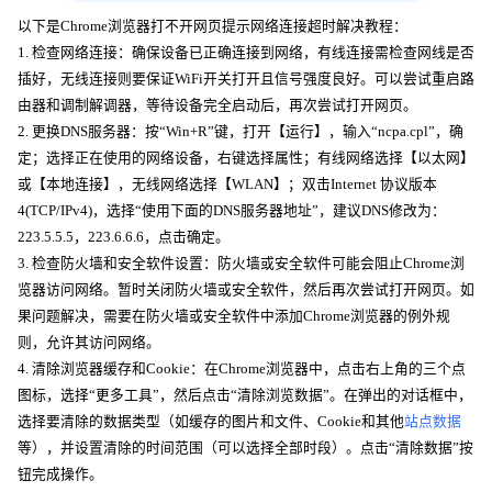
以下是Chrome浏览器打不开网页提示网络连接超时解决教程：
1. 检查网络连接：确保设备已正确连接到网络，有线连接需检查网线是否
插好，无线连接则要保证WiFi开关打开且信号强度良好。可以尝试重启路
由器和调制解调器，等待设备完全启动后，再次尝试打开网页。
2. 更换DNS服务器：按“Win+R”键，打开【运行】，输入“ncpa.cpl”，确
定；选择正在使用的网络设备，右键选择属性；有线网络选择【以太网】
或【本地连接】，无线网络选择【WLAN】；双击Internet 协议版本
4(TCP/IPv4)，选择“使用下面的DNS服务器地址”，建议DNS修改为：
223.5.5.5，223.6.6.6，点击确定。
3. 检查防火墙和安全软件设置：防火墙或安全软件可能会阻止Chrome浏
览器访问网络。暂时关闭防火墙或安全软件，然后再次尝试打开网页。如
果问题解决，需要在防火墙或安全软件中添加Chrome浏览器的例外规
则，允许其访问网络。
4. 清除浏览器缓存和Cookie：在Chrome浏览器中，点击右上角的三个点
图标，选择“更多工具”，然后点击“清除浏览数据”。在弹出的对话框中，
选择要清除的数据类型（如缓存的图片和文件、Cookie和其他
站点数据
等），并设置清除的时间范围（可以选择全部时段）。点击“清除数据”按
钮完成操作。