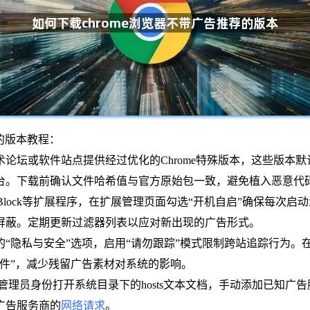
荐的版本教程：
论坛或软件站点提供经过优化的Chrome特殊版本，这些版本
台。下载前确认文件哈希值与官方原始包一致，避免植入恶意代
uBlock等扩展程序，在扩展管理页面勾选“开机自启”确保每次
屏蔽。定期更新过滤器列表以应对新出现的广告形式。
“隐私与安全”选项，启用“请勿跟踪”模式限制跨站追踪行为。
件”，减少残留广告素材对系统的影响。
以管理员身份打开系统目录下的hosts文本文档，手动添加已知广
广告服务商的
网络请求
。