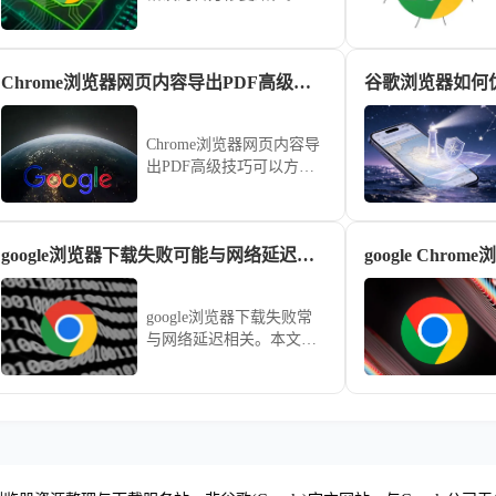
底清理历史配置残留并以
管理员权限重新挂载安装
程序，能有效解决由于系
Chrome浏览器网页内容导出PDF高级技巧
谷歌浏览器如何
统文件冲突引发的软件部
署部署失败问题。
Chrome浏览器网页内容导
出PDF高级技巧可以方便
信息保存。教程包括导出
设置、格式优化及快捷操
作，让用户高效保存网页
google浏览器下载失败可能与网络延迟有关如何优化
内容。
google浏览器下载失败常
与网络延迟相关。本文分
析延迟成因并提出优化方
案，提升下载成功率和速
度。