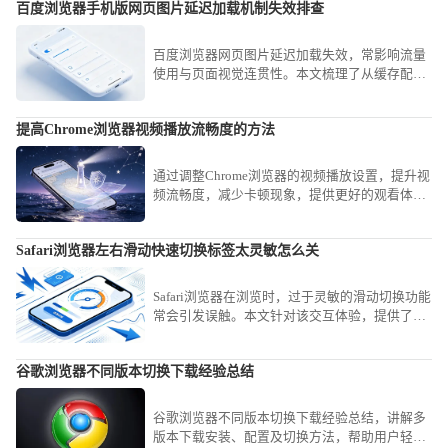
百度浏览器手机版网页图片延迟加载机制失效排查
百度浏览器网页图片延迟加载失效，常影响流量
使用与页面视觉连贯性。本文梳理了从缓存配置
到JS脚本渲染的深度排查逻辑，教您精准定位失
效点并予以修复，让网页图片呈现更加自然顺
提高Chrome浏览器视频播放流畅度的方法
畅。
通过调整Chrome浏览器的视频播放设置，提升视
频流畅度，减少卡顿现象，提供更好的观看体
验。
Safari浏览器左右滑动快速切换标签太灵敏怎么关
Safari浏览器在浏览时，过于灵敏的滑动切换功能
常会引发误触。本文针对该交互体验，提供了详
细的设置关闭或调节灵敏度方案，助您精简操作
手感，避免频繁发生不必要的标签切换，提升在
谷歌浏览器不同版本切换下载经验总结
浏览网页时的专注度与操作精准性。
谷歌浏览器不同版本切换下载经验总结，讲解多
版本下载安装、配置及切换方法，帮助用户轻松