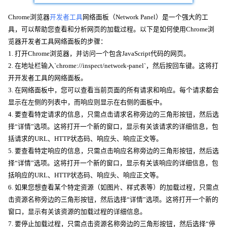
Chrome浏览器
开发者工具
网络面板（Network Panel）是一个强大的工
具，可以帮助您查看和分析网页的加载过程。以下是如何使用Chrome浏
览器开发者工具网络面板的步骤：
1. 打开Chrome浏览器，并访问一个包含JavaScript代码的网页。
2. 在地址栏输入`chrome://inspect/network-panel`，然后按回车键。这将打
开开发者工具的网络面板。
3. 在网络面板中，您可以查看当前页面的所有请求和响应。每个请求都会
显示在左侧的列表中，而响应则显示在右侧的面板中。
4. 要查看特定请求的信息，只需点击请求名称旁边的三角形按钮，然后选
择“详情”选项。这将打开一个新的窗口，显示有关该请求的详细信息，包
括请求的URL、HTTP状态码、响应头、响应正文等。
5. 要查看特定响应的信息，只需点击响应名称旁边的三角形按钮，然后选
择“详情”选项。这将打开一个新的窗口，显示有关该响应的详细信息，包
括响应的URL、HTTP状态码、响应头、响应正文等。
6. 如果您想查看某个特定资源（如图片、样式表等）的加载过程，只需点
击资源名称旁边的三角形按钮，然后选择“详情”选项。这将打开一个新的
窗口，显示有关该资源的加载过程的详细信息。
7. 要停止加载过程，只需点击资源名称旁边的三角形按钮，然后选择“停