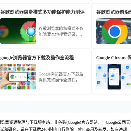
采取有效防护措施。
谷歌浏览器隐身模式多功能保护能力测评
谷歌浏览器前沿
谷歌浏览器隐私模式不仅
能隐藏本地搜索记录，更
是防止网站非法追踪的重
要防线。通过模拟各种网
络追踪场景，详细评估其
google浏览器官方下载及操作全流程
Google Chr
对Cookie隔离、指纹采集
预防及本地记录清除的实
际效力，帮助用户正确认
Google浏览器官方下载后
识无痕窗口的防护逻辑，
提供完整操作全流程，用
在保障日常隐私安全的同
户可顺利完成浏览器安
时避免安全假象。
装、插件管理及功能配
置。
览器资源整理与下载服务站，非谷歌(Google)官方网站，与Google公司
试和研究，请在下载后24小时内自行删除。禁止商用及转发，如有违规