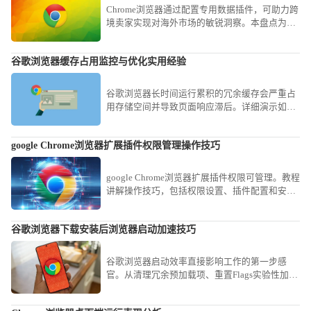
Chrome浏览器通过配置专用数据插件，可助力跨
境卖家实现对海外市场的敏锐洞察。本盘点为您
梳理涵盖选品监测、物流协作与流量分析的核心
工具，助您稳抢海外运营先机。
谷歌浏览器缓存占用监控与优化实用经验
谷歌浏览器长时间运行累积的冗余缓存会严重占
用存储空间并导致页面响应滞后。详细演示如何
利用内置任务管理器监控实时占用、开启Flags参
数限制写入上限以及手动剥离冗余记录，旨在让
google Chrome浏览器扩展插件权限管理操作技巧
您的软件始终保持轻盈响应，即便在低配置机型
上也能获得流畅感。
google Chrome浏览器扩展插件权限可管理。教程
讲解操作技巧，包括权限设置、插件配置和安全
管理方法，帮助用户保障插件安全运行。
谷歌浏览器下载安装后浏览器启动加速技巧
谷歌浏览器启动效率直接影响工作的第一步感
官。从清理冗余预加载项、重置Flags实验性加速
参数到优化磁盘读写权限，本教程提供全方位的
系统级加速方案，助您解决软件开启延迟顽疾，