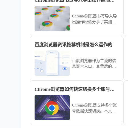
Chrome浏览器书签导入导出操作经验分享技巧
Chrome浏览器书签导入导
出操作经验分享了实测技
巧，帮助用户实现收藏同
步与迁移，提升浏览效率
与数据管理便利性。
百度浏览器资讯推荐机制是怎么运作的
百度浏览器作为主流的信
息聚合入口，其背后的内
容分发流始终在不断学习
用户的阅读偏好。我们将
带您探究这套复杂的意图
Chrome浏览器如何快速切换多个账号数据
识别与兴趣贴标算法，了
解它是如何从海量数据中
精准筛选并投喂热点新闻
Chrome浏览器支持多个账
的。
号数据快速切换。本文分
享实用技巧，助力用户高
效管理多账户信息。