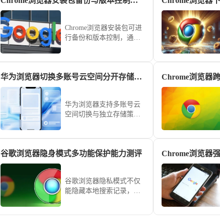
Chrome浏览器安装包备份与版本控制方案
Chrome浏览器安装包可进
行备份和版本控制，通过
方案保障文件安全与可用
性。本文提供详细操作步
骤。
华为浏览器切换多账号云空间分开存储各类浏览数据
Chrome浏览
华为浏览器支持多账号云
空间切换与独立存储策
略。通过合理的账号划
分，确保不同使用场景下
的浏览记录、书签与配置
谷歌浏览器隐身模式多功能保护能力测评
互不干扰，满足你高效管
理个人与工作数据的信息
分类需求。
谷歌浏览器隐私模式不仅
能隐藏本地搜索记录，更
是防止网站非法追踪的重
要防线。通过模拟各种网