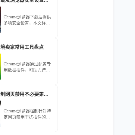
Chrome浏览器下载及浏览器安全设置指南
Chrome浏览器下载后提供
多项安全设置，本文详细
讲解如何配置，保障用户
浏览安全和隐私。
器跨境卖家常用工具盘点
Chrome浏览器通过配置专
用数据插件，可助力跨境
卖家实现对海外市场的敏
锐洞察。本盘点为您梳理
涵盖选品监测、物流协作
Chrome浏览器强制网页禁用不必要第三方插件以提高兼容性
与流量分析的核心工具，
助您稳抢海外运营先机。
Chrome浏览器强制针对特
定网页禁用干扰插件的治
理策略。在站点权限管理
中建立插件黑名单，精准