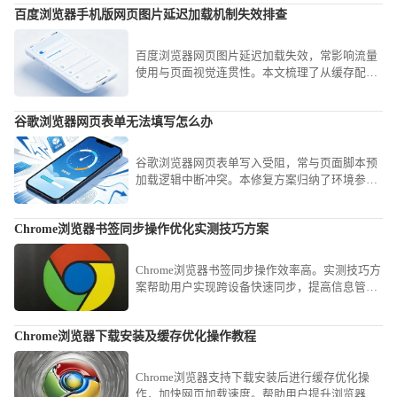
百度浏览器手机版网页图片延迟加载机制失效排查
一次开启都能享受到秒级冷启动的畅快反馈感，
拒绝无效等待。
百度浏览器网页图片延迟加载失效，常影响流量
使用与页面视觉连贯性。本文梳理了从缓存配置
到JS脚本渲染的深度排查逻辑，教您精准定位失
效点并予以修复，让网页图片呈现更加自然顺
谷歌浏览器网页表单无法填写怎么办
畅。
谷歌浏览器网页表单写入受阻，常与页面脚本预
加载逻辑中断冲突。本修复方案归纳了环境参数
重置与事件映射校验路径，助您即刻找回表单填
写权限。
Chrome浏览器书签同步操作优化实测技巧方案
Chrome浏览器书签同步操作效率高。实测技巧方
案帮助用户实现跨设备快速同步，提高信息管理
效率，优化书签使用和浏览体验。
Chrome浏览器下载安装及缓存优化操作教程
Chrome浏览器支持下载安装后进行缓存优化操
作，加快网页加载速度。帮助用户提升浏览器性