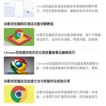
vivo浏览器底层渲染加速技术直接映射硬件算
力，实现页面秒级重绘。跟随本技术评测与调优
指南，深入掌握加速参数设定，助您在复杂渲染
场景下依然保持巅峰顺滑观感。
谷歌浏览器网页调试功能详解教程
谷歌浏览器网页调试功能详解清晰，用户可掌握
调试技巧，加快开发流程，排查问题，提高网页
优化与代码测试效率。
Chrome浏览器浏览历史记录批量查看及删除技巧
Chrome浏览器提供浏览历史批量查看和删除功
能，文章详细讲解操作步骤和实用技巧，帮助用
户高效管理历史记录，保护隐私，同时释放存储
空间，优化浏览器使用体验。
谷歌浏览器启动加速方法与性能优化经验分享
谷歌浏览器启动效率直接影响工作的第一步体
验。从清理冗余扩展常驻进程、优化磁盘读写权
限到重置渲染缓存，提供全方位的系统级加速方
案，助您解决软件开启延迟、卡死等顽疾，让每