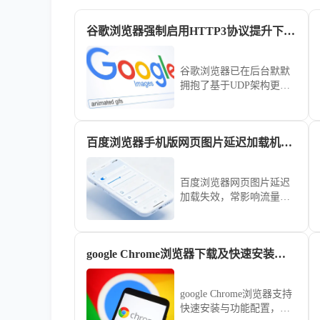
谷歌浏览器强制启用HTTP3协议提升下一代网络访问速度解析
谷歌浏览器已在后台默默
拥抱了基于UDP架构更加
低延迟抗丢包的QUIC革命
性技术。为您前瞻性解析
如何通过内部实验设定强
百度浏览器手机版网页图片延迟加载机制失效排查
制启用全新的HTTP3网络
传输协议，大幅提升与最
新一代服务器集群的访问
百度浏览器网页图片延迟
速度，助您抢先体验谷歌
加载失效，常影响流量使
浏览器强制启用HTTP3协
用与页面视觉连贯性。本
议提升下一代网络访问速
文梳理了从缓存配置到JS
度解析带来的革命。
脚本渲染的深度排查逻
google Chrome浏览器下载及快速安装及功能配置操作
辑，教您精准定位失效点
并予以修复，让网页图片
呈现更加自然顺畅。
google Chrome浏览器支持
快速安装与功能配置，用