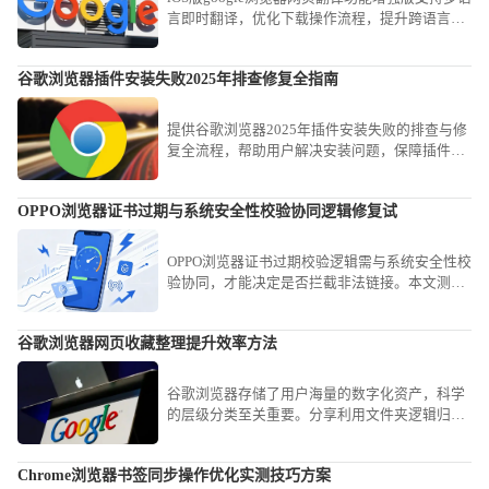
言即时翻译，优化下载操作流程，提升跨语言网
页浏览效率，为用户提供便捷体验。
谷歌浏览器插件安装失败2025年排查修复全指南
提供谷歌浏览器2025年插件安装失败的排查与修
复全流程，帮助用户解决安装问题，保障插件功
能正常发挥，优化使用体验。
OPPO浏览器证书过期与系统安全性校验协同逻辑修复试
OPPO浏览器证书过期校验逻辑需与系统安全性校
验协同，才能决定是否拦截非法链接。本文测试
并梳理了处理证书过期告警的修复路径，指导用
户在确保网站来源可靠的前提下，通过系统证书
谷歌浏览器网页收藏整理提升效率方法
豁免协同逻辑进行合规连接。
谷歌浏览器存储了用户海量的数字化资产，科学
的层级分类至关重要。分享利用文件夹逻辑归
档、批量重命名及利用侧边栏清单秒级跳转的进
阶心得，教您如何将碎片化的网址转化为结构严
Chrome浏览器书签同步操作优化实测技巧方案
密的个人知识图谱，确保资讯获取毫秒级触达，