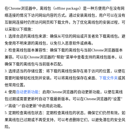
在Chrome浏览器中，离线包（offline package）是一种方便用户在没有网
络连接的情况下访问网站内容的方式。通过安装离线包，用户可以在没有
互联网连接时仍然访问网页和下载文件。为了优化离线包的安装过程，可
以采取以下措施：
1. 选择合适的离线包来源：确保从可信的网站或开发者处下载离线包。避
免使用不明来源的离线包，以免引入恶意软件或病毒。
2. 检查离线包版本兼容性：确保下载的离线包与当前Chrome浏览器版本
兼容。可以在Chrome浏览器的“帮助”菜单中查看支持的离线包版本，以
确保下载的离线包与当前版本匹配。
3. 选择适当的存储位置：将下载的离线包保存在易于访问的位置，以便在
需要时能够轻松找到并安装。可以将离线包保存在桌面、
下载文件夹
或其
他常用位置。
4. 使用
自动更新功能
：启用Chrome浏览器的自动更新功能，以便在离线
包过期或需要更新时自动下载最新版本。可以在Chrome浏览器的“设置”
>“高级”>“自动更新”中启用此功能。
5. 定期检查离线包状态：定期检查离线包的状态，确保它们仍然有效。如
果离线包已过期或不再受支持，可以考虑删除它们，以避免潜在的安全风
险。