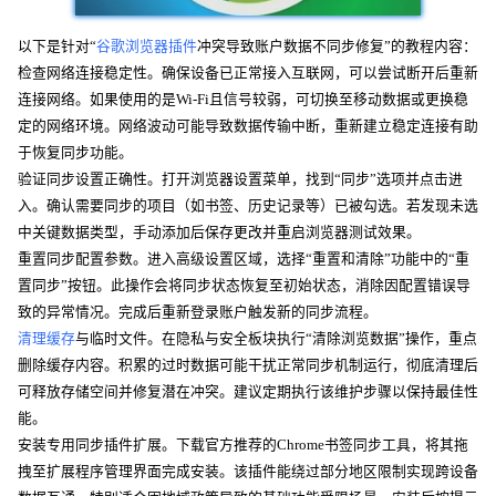
以下是针对“
谷歌浏览器插件
冲突导致账户数据不同步修复”的教程内容：
检查网络连接稳定性。确保设备已正常接入互联网，可以尝试断开后重新
连接网络。如果使用的是Wi-Fi且信号较弱，可切换至移动数据或更换稳
定的网络环境。网络波动可能导致数据传输中断，重新建立稳定连接有助
于恢复同步功能。
验证同步设置正确性。打开浏览器设置菜单，找到“同步”选项并点击进
入。确认需要同步的项目（如书签、历史记录等）已被勾选。若发现未选
中关键数据类型，手动添加后保存更改并重启浏览器测试效果。
重置同步配置参数。进入高级设置区域，选择“重置和清除”功能中的“重
置同步”按钮。此操作会将同步状态恢复至初始状态，消除因配置错误导
致的异常情况。完成后重新登录账户触发新的同步流程。
清理缓存
与临时文件。在隐私与安全板块执行“清除浏览数据”操作，重点
删除缓存内容。积累的过时数据可能干扰正常同步机制运行，彻底清理后
可释放存储空间并修复潜在冲突。建议定期执行该维护步骤以保持最佳性
能。
安装专用同步插件扩展。下载官方推荐的Chrome书签同步工具，将其拖
拽至扩展程序管理界面完成安装。该插件能绕过部分地区限制实现跨设备