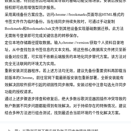
数据互通，特别适合因地域政策导致的基础功能受限场景。安装后按提示
授权即可启用增强型同步服务。
采用离线备份方案应急。访问chrome://bookmarks页面导出HTML格式的
书签文件作为临时备份。当在线同步持续失败时，可通过手动复制
Bookmarks和Bookmarks.bak文件到其他设备实现基础数据迁移。此方法
无需账号登录即可完成关键信息的转移保存。
定位本地存储路径提取数据。输入chrome://version/获取个人资料目录地
址，从中查找包含书签信息的文本文档。将这些核心数据库文件拷贝至新
设备对应位置，可实现不依赖云端服务的本地化同步替代方案。该方法对
完全无法联网的环境尤为实用。
重新安装浏览器程序。若上述方法均无效，建议先备份重要资料再卸载当
前版本的Chrome。前往官网下载最新版安装包重新部署，全新安装能有
效解决因软件损坏引起的顽固性同步故障。安装过程中注意勾选允许同步
功能的授权请求。
通过上述步骤逐步排查和修复后，绝大多数谷歌浏览器因插件冲突导致的
账户数据不同步问题都能得到有效解决。对于持续存在的特殊情况，建议
结合多种方法进行组合测试，找到最适合当前环境的个性化解决方案。