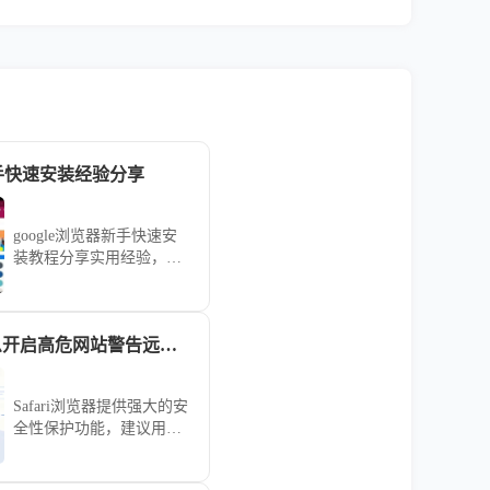
新手快速安装经验分享
google浏览器新手快速安
装教程分享实用经验，详
细讲解下载、安装及配置
步骤，帮助用户快速完成
安装并顺利上手使用。
Safari浏览器怎么开启高危网站警告远离各种钓鱼诈骗页面
Safari浏览器提供强大的安
全性保护功能，建议用户
开启高危网站警告，有效
识别并拦截各类钓鱼诈骗