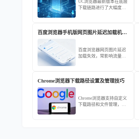
UC浏览器最新版本在底层
下载链路进行了大幅度的
速度优化。本性能评估通
过多场景下载测试，直观
展示新版对比旧版在传输
百度浏览器手机版网页图片延迟加载机制失效排查
速率上的真实提升幅度，
揭示UC浏览器通过技术革
新如何显著缩短您的文件
百度浏览器网页图片延迟
获取等待时间。
加载失效，常影响流量使
用与页面视觉连贯性。本
文梳理了从缓存配置到JS
脚本渲染的深度排查逻
Chrome浏览器下载路径设置及管理技巧
辑，教您精准定位失效点
并予以修复，让网页图片
呈现更加自然顺畅。
Chrome浏览器支持自定义
下载路径和文件管理，文
章详细讲解设置方法和管
理技巧，帮助用户高效整
理下载文件，实现快速访
问和整体操作效率提升。