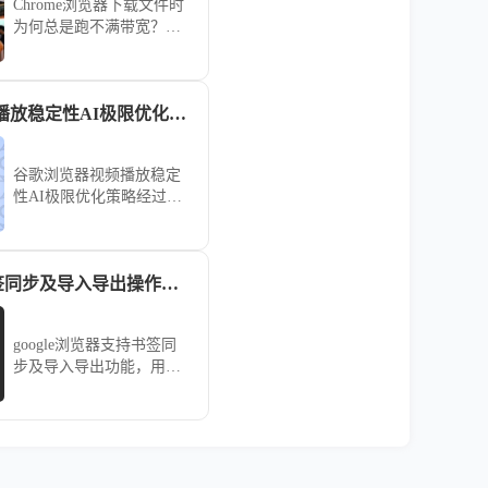
Chrome浏览器下载文件时
为何总是跑不满带宽？本
研究深入探讨了并发连接
数限制、DNS解析延迟及
磁盘写入瓶颈等底层因
谷歌浏览器视频播放稳定性AI极限优化策略
素。分享了开启并行下载
功能及配置高性能镜像地
址的实操方案，教您如何
谷歌浏览器视频播放稳定
通过简单的参数微调，大
性AI极限优化策略经过实
幅缩短大型软件与素材的
操测试，可显著提高视频
获取时间，畅享满速下载
播放流畅度和系统稳定
快感。
性，使用户在高分辨率和
google浏览器书签同步及导入导出操作方法
复杂网络环境下享受顺
畅、稳定的视频体验。
google浏览器支持书签同
步及导入导出功能，用户
可实现跨设备资料共享，
高效管理收藏内容，提升
信息利用效率。