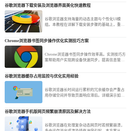
谷歌浏览器下载安装及浏览器界面美化快速教程
谷歌浏览器支持海量的动态主题与个性化UI模
组。本教程在详解下载安装步骤的基础上，重点
教您如何更换官方背景主题、自定义新标签页布
局以及优化侧边栏功能显示，通过简单的视觉微
Chrome浏览器书签同步操作优化实测技巧方案
调，为您打造一个既符合审美又极具手感的个性
化阵营。
Chrome浏览器书签同步操作效率高。实测技巧方
案帮助用户实现跨设备快速同步，提高信息管理
效率，优化书签使用和浏览体验。
谷歌浏览器缓存占用监控与优化实用经验
谷歌浏览器长时间运行累积的冗余缓存会严重占
用存储空间并导致页面响应滞后。详细演示如何
利用内置任务管理器监控实时占用、开启Flags参
数限制写入上限以及手动剥离冗余记录，旨在让
谷歌浏览器手机版网页频繁崩溃原因及解决方法
您的软件始终保持轻盈响应，即便在低配置机型
上也能获得流畅感。
谷歌浏览器在处理复杂动态网页时若频繁崩溃，
多由运存溢出或渲染插件冲突引起。本方案从清