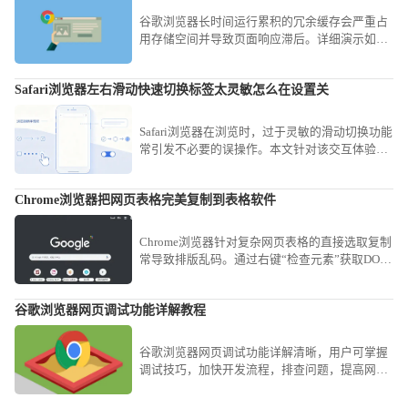
谷歌浏览器长时间运行累积的冗余缓存会严重占
用存储空间并导致页面响应滞后。详细演示如何
利用内置任务管理器监控实时占用、开启Flags参
数限制写入上限以及手动剥离冗余记录，旨在让
Safari浏览器左右滑动快速切换标签太灵敏怎么在设置关
您的软件始终保持轻盈响应，即便在低配置机型
上也能获得流畅感。
Safari浏览器在浏览时，过于灵敏的滑动切换功能
常引发不必要的误操作。本文针对该交互体验，
提供了详细的设置关闭或调节灵敏度方案，助您
精简操作手感，避免频繁发生非预期的标签切
Chrome浏览器把网页表格完美复制到表格软件
换，提升浏览网页时的专注度与精准性。
Chrome浏览器针对复杂网页表格的直接选取复制
常导致排版乱码。通过右键“检查元素”获取DOM
结构，或使用“Copy as table”类扩展工具，可实
现网页表格数据到Excel或CSV文件的完美平滑迁
谷歌浏览器网页调试功能详解教程
移。
谷歌浏览器网页调试功能详解清晰，用户可掌握
调试技巧，加快开发流程，排查问题，提高网页
优化与代码测试效率。