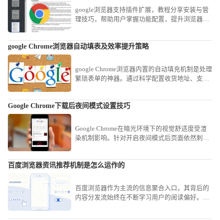
google浏览器支持插件扩展，教程分享安装与管
理技巧，帮助用户掌握功能配置，提升浏览器使
用效率。
google Chrome浏览器自动填表及效率提升策略
google Chrome浏览器内置的自动填充机制是处理
繁琐表单的神器。通过科学配置收货地址、支付
信息及登录凭证的安全存储策略，可以实现跨平
台的一键秒速录入，有效减少重复性的手动打字
Google Chrome下载后夜间模式设置技巧
工作，为您在繁忙的商务处理中节省宝贵时间。
Google Chrome在暗光环境下的视觉舒适度受渲
染机制影响。针对开启夜间模式后页面依然刺眼
的顽疾，分享开启实验性全局暗黑渲染效果及配
置特定护眼插件的进阶心得，助您迅速重构视觉
百度浏览器资讯推荐机制是怎么运作的
交互逻辑，有效降低蓝光伤害，营造舒适的影音
环境，确保在深度阅读时全方位守护健康。
百度浏览器作为主流的信息聚合入口，其背后的
内容分发流始终在不断学习用户的阅读偏好。我
们将带您探究这套复杂的意图识别与兴趣贴标算
法，了解它是如何从海量数据中精准筛选并投喂