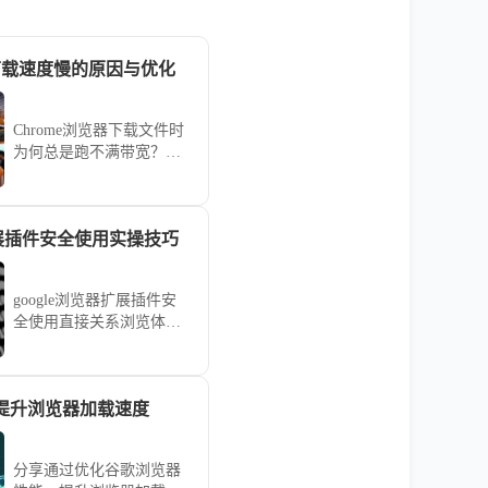
器下载速度慢的原因与优化
Chrome浏览器下载文件时
为何总是跑不满带宽？本
研究深入探讨了并发连接
数限制、DNS解析延迟及
磁盘写入瓶颈等底层因
器扩展插件安全使用实操技巧
素。分享了开启并行下载
功能及配置高性能镜像地
址的实操方案，教您如何
google浏览器扩展插件安
通过简单的参数微调，大
全使用直接关系浏览体
幅缩短大型软件与素材的
验，文章提供实操技巧，
获取时间，畅享满速下载
包括权限设置、安全评估
快感。
及管理经验，帮助用户安
提升浏览器加载速度
全高效使用插件。
分享通过优化谷歌浏览器