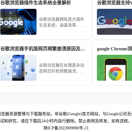
谷歌浏览器插件生态系统全景解析
常使用效率，优化整体性
能表现。
谷歌浏览器拥有庞大插件
生态系统，涵盖效率、安
全和娱乐等多个领域，解
析其发展趋势有助于用户
了解最新功能并提升浏览
谷歌浏览器手机版网页频繁崩溃原因及解决方法
体验。
谷歌浏览器在处理复杂动
态网页时若频繁崩溃，多
由运存溢出或渲染插件冲
突引起。本方案从清理冗
余缓存、精简后台进程到
重置插件权限，为您提供
一套成熟的系统级稳定性
解决方案。
览器资源整理与下载服务站，非谷歌(Google)官方网站，与Google公司
试和研究，请在下载后24小时内自行删除。禁止商用及转发，如有违规
陕ICP备2022009006号-21