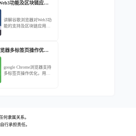
谷歌浏览器支持Web3功能及区块链应用教程
讲解谷歌浏览器对Web3功
能的支持及区块链应用操
作，帮助用户了解去中心
化网络发展，体验新兴区
块链技术带来的便捷与创
google Chrome浏览器多标签页操作优化技巧
新。
google Chrome浏览器支持
多标签页操作优化，用户
掌握技巧可高效管理标签
页，提高多任务浏览体
验。
无任何隶属关系。
，自行承担责任。