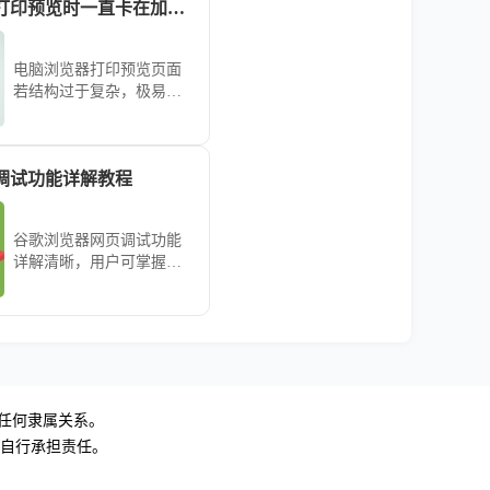
电脑浏览器网页打印预览时一直卡在加载中怎么极速修复
电脑浏览器打印预览页面
若结构过于复杂，极易导
致加载进程卡死。本文整
理了一套极速修复方案，
从禁用PDF自动读取插件
调试功能详解教程
到清理缓存，助您瞬间恢
复正常的打印预览功能。
谷歌浏览器网页调试功能
详解清晰，用户可掌握调
试技巧，加快开发流程，
排查问题，提高网页优化
与代码测试效率。
无任何隶属关系。
，自行承担责任。