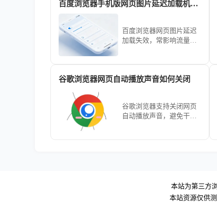
百度浏览器手机版网页图片延迟加载机制失效排查
速率上的真实提升幅度，
揭示UC浏览器通过技术革
新如何显著缩短您的文件
百度浏览器网页图片延迟
获取等待时间。
加载失效，常影响流量使
用与页面视觉连贯性。本
文梳理了从缓存配置到JS
脚本渲染的深度排查逻
谷歌浏览器网页自动播放声音如何关闭
辑，教您精准定位失效点
并予以修复，让网页图片
呈现更加自然顺畅。
谷歌浏览器支持关闭网页
自动播放声音，避免干
扰。本文介绍关闭方法和
相关设置，提升浏览环境
舒适度。
本站为第三方浏
本站资源仅供测