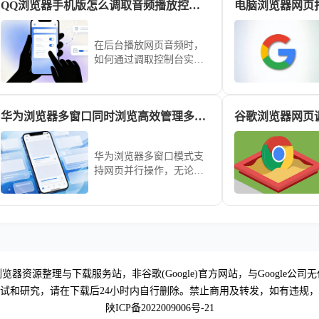
QQ浏览器手机版怎么调取音频播放控制台
在后台播放网页音频时，
如何通过调取控制台实现
精准的进度调整？本文为
您拆解QQ浏览器手机版的
音频操控路径，助您轻松
华为浏览器多窗口同时浏览高效管理多网页任务
谷歌浏览器网页
掌控各类网页流媒体。
华为浏览器多窗口模式支
持网页并行操作，无论是
在线办公还是查阅资料，
通过高效的多标签页管理
技巧，助你轻松实现多任
务并行，提升操作效率。
览器资源整理与下载服务站，非谷歌(Google)官方网站，与Google公司
试和研究，请在下载后24小时内自行删除。禁止商用及转发，如有违规
陕ICP备2022009006号-21