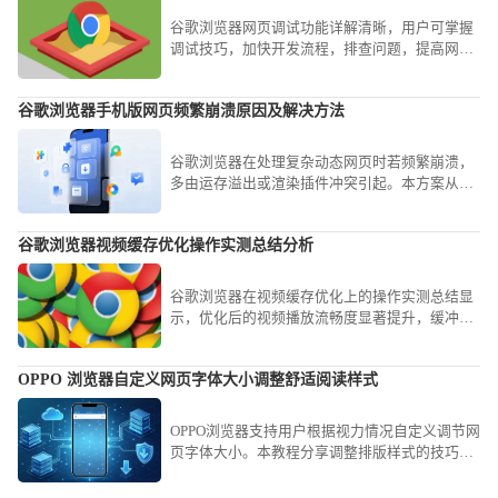
谷歌浏览器网页调试功能详解清晰，用户可掌握
调试技巧，加快开发流程，排查问题，提高网页
优化与代码测试效率。
谷歌浏览器手机版网页频繁崩溃原因及解决方法
谷歌浏览器在处理复杂动态网页时若频繁崩溃，
多由运存溢出或渲染插件冲突引起。本方案从清
理冗余缓存、精简后台进程到重置插件权限，为
您提供一套成熟的系统级稳定性解决方案。
谷歌浏览器视频缓存优化操作实测总结分析
谷歌浏览器在视频缓存优化上的操作实测总结显
示，优化后的视频播放流畅度显著提升，缓冲时
间缩短，用户在观看体验上有了明显改善。
OPPO 浏览器自定义网页字体大小调整舒适阅读样式
OPPO浏览器支持用户根据视力情况自定义调节网
页字体大小。本教程分享调整排版样式的技巧，
协助您营造个性化的舒适阅读空间，有效缓解文
字过小或过大带来的阅读困难，打造最佳手机阅