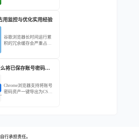
或关闭杀毒软件，确保文
件完整性通过校验。
占用监控与优化实用经验
谷歌浏览器长时间运行累
积的冗余缓存会严重占用
存储空间并导致页面响应
滞后。详细演示如何利用
内置任务管理器监控实时
Chrome浏览器怎么将已保存账号密码导出CSV文档
占用、开启Flags参数限制
写入上限以及手动剥离冗
余记录，旨在让您的软件
Chrome浏览器支持将账号
始终保持轻盈响应，即便
密码资产一键导出为CSV
在低配置机型上也能获得
文档。通过内置管理中
流畅感。
心，用户可安全备份登录
凭证，有效防范配置文件
损坏导致的信息丢失风
险。
，自行承担责任。