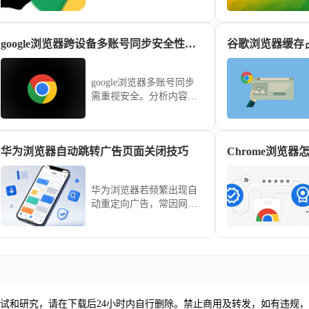
签、扩展及设置统一管
理，提升跨端使用效率。
google浏览器跨设备多账号同步安全性分析
谷歌浏览器缓存
google浏览器多账号同步
需重视安全。分析内容讲
解数据保护与权限管理，
保障跨设备使用安全。
华为浏览器自动跳转广告页面关闭技巧
华为浏览器若频繁出现自
动重定向广告，常因网页
受到恶意JS脚本劫持。通
过升级内置的安全过滤防
护等级、拒绝未知页面的
访问权限以及定期清理隔
离Cookie，您能有效阻断
流氓弹窗跳转，构筑安全
防线。
试和研究，请在下载后24小时内自行删除。禁止商用及转发，如有违规