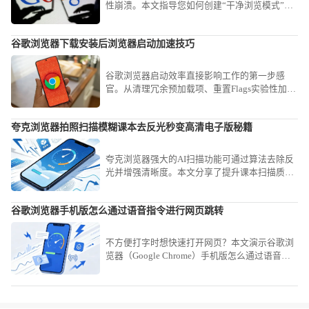
性崩溃。本文指导您如何创建“干净浏览模式”，
通过一键禁用非核心扩展，为特定复杂办公网站
营造最纯净的渲染环境，消除兼容性故障。
谷歌浏览器下载安装后浏览器启动加速技巧
谷歌浏览器启动效率直接影响工作的第一步感
官。从清理冗余预加载项、重置Flags实验性加速
参数到优化磁盘读写权限，本教程提供全方位的
系统级加速方案，助您解决软件开启延迟顽疾，
夸克浏览器拍照扫描模糊课本去反光秒变高清电子版秘籍
在有效降低系统资源占用的同时，让每一次开启
都能享受到瞬时的交互反馈。
夸克浏览器强大的AI扫描功能可通过算法去除反
光并增强清晰度。本文分享了提升课本扫描质量
的拍照技巧，教您快速将模糊文档转化为高清电
子稿，满足高效学习与归档需求。
谷歌浏览器手机版怎么通过语音指令进行网页跳转
不方便打字时想快速打开网页？本文演示谷歌浏
览器（Google Chrome）手机版怎么通过语音指
令进行网页跳转，通过AI识别指令实现自动化网
页访问。