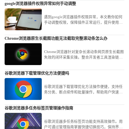
google浏览器插件权限异常如何手动调整
读视觉体验。
遇到google浏览器插件权限异常，本文教你如何
手动调整权限，保障插件正常运行，提升使用安
全性，防止数据泄露与安全隐患。
Chrome浏览器原生长截图功能无法截取完整滚动条怎么办
Chrome浏览器针对复杂长滚动条网页原生长截图
失效的闭环采集实操。整合开发者工具渲染链路
与滚动视口捕获策略，稳健闭环完成对全量长内
容的无损视觉资产采集。
谷歌浏览器下载管理优化方法便捷吗
谷歌浏览器下载管理优化方法操作便捷，支持任
务分类、断点续传和批量操作，帮助用户快速管
理下载文件，提高下载效率。
谷歌浏览器多任务标签页管理操作指南
谷歌浏览器多任务标签页功能支持高效操作。用
户可通过管理指南掌握快捷切换技巧，保持界面