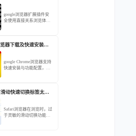
google浏览器扩展插件安
全使用直接关系浏览体
验，文章提供实操技巧，
包括权限设置、安全评估
及管理经验，帮助用户安
google Chrome浏览器下载及快速安装及功能配置操作
全高效使用插件。
google Chrome浏览器支持
快速安装与功能配置，用
户可迅速完成个性化设
置，优化浏览体验。
Safari浏览器左右滑动快速切换标签太灵敏怎么在设置关
Safari浏览器在浏览时，过
于灵敏的滑动切换功能常
引发不必要的误操作。本
文针对该交互体验，提供
了详细的设置关闭或调节