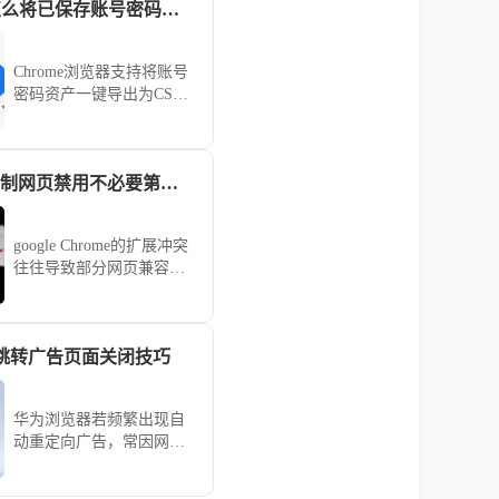
Chrome浏览器怎么将已保存账号密码导出CSV文档
Chrome浏览器支持将账号
密码资产一键导出为CSV
文档。通过内置管理中
心，用户可安全备份登录
凭证，有效防范配置文件
google Chrome强制网页禁用不必要第三方插件以提高兼容性
损坏导致的信息丢失风
险。
google Chrome的扩展冲突
往往导致部分网页兼容性
崩溃。本文指导您如何创
建“干净浏览模式”，通过
一键禁用非核心扩展，为
跳转广告页面关闭技巧
特定复杂办公网站营造最
纯净的渲染环境，消除兼
容性故障。
华为浏览器若频繁出现自
动重定向广告，常因网页
受到恶意JS脚本劫持。通
过升级内置的安全过滤防