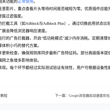
相关功能的
正常使用
。
任意影片，重点查看片头等待时间是否缩短为零。优质插件应能
增强过滤强度。
工具（如Adblock与Adblock Plus），通过切换启用
扩展会降低浏览器响应速度。
运行的广告拦截器，开启“低功耗模式”减少内存消耗。定期清理
择体积小巧的替代方案。
件更新检查，确保规则库同步最新广告特征码。部分高级版本提
漏网之鱼增多影响体验。
表现。每个环节都经过实际测试验证有效性，用户可根据设备性
。
程教程
下一篇：
Google浏览器启动速度优