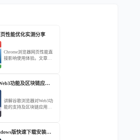
器网页性能优化实测分享
Chrome浏览器网页性能直
接影响使用体验。文章结
合实测分享优化方法，帮
助谷歌浏览器用户改善加
载速度与流畅度，获得更
谷歌浏览器支持Web3功能及区块链应用教程
好浏览表现。
讲解谷歌浏览器对Web3功
能的支持及区块链应用操
作，帮助用户了解去中心
化网络发展，体验新兴区
块链技术带来的便捷与创
google浏览器Windows版快速下载安装操作指南
新。