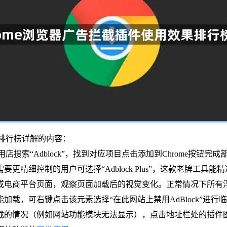
果排行榜详解的内容：
用店搜索“Adblock”，找到对应项目点击添加到Chrome按
精细控制的用户可选择“Adblock Plus”，这款老牌工具
或电商平台页面，观察页面加载后的视觉变化。正常情况下所有
载，可右键点击该元素选择“在此网站上禁用AdBlock”进行
截的情况（例如网站功能模块无法显示），点击地址栏处的插件图